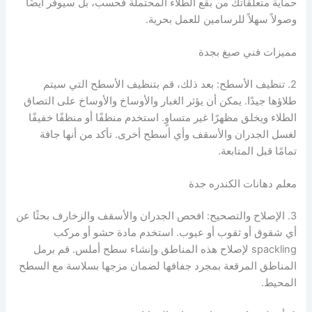
حماية متعلقاتك من بقع الطلاء المحتملة فحسب، بل سيوفر أيضًا
وصولاً سهلاً للرسامين للعمل بحرية.
مميزات فني صبغ بجدة
2. تنظيف الأسطح: بعد ذلك، قم بتنظيف الأسطح التي سيتم
طلاؤها جيدًا. يمكن أن يؤثر الغبار والأوساخ والأوساخ على التصاق
الطلاء ويخلق مظهرًا غير متساوٍ. استخدم منظفًا أو منظفًا خفيفًا
لغسل الجدران والأسقف وأي أسطح أخرى. تأكد من أنها جافة
تمامًا قبل المتابعة.
معلم دهانات الكندره جدة
3. الإصلاح والتصحيح: افحص الجدران والأسقف والزخارف بحثًا عن
أي شقوق أو ثقوب أو عيوب. استخدم مادة حشو أو مركب
spackling لإصلاح هذه المناطق وإنشاء سطح أملس. قم برمل
المناطق المرقعة بمجرد جفافها لضمان مزجها بسلاسة مع السطح
المحيط.