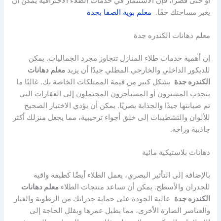
أو حتى قصرًا، فإن الاستثمار في خدمات الطلاء الاحترافية يمكن أن
يغير مساحتك حقًا.
معلم بوية الصفا بجدة
معلم دهانات الكندره جدة
إن أهمية خدمات طلاء المنازل تتجاوز مجرد الجماليات. يمكن
للديكور الداخلي والخارجي المطلي جيدًا أن يزيد
معلم دهانات
الكندره جدة
بشكل كبير من قيمة الممتلكات الخاصة بك. غالبًا ما
ينجذب المشترون أو المستأجرون المحتملون إلى العقارات التي
تم صيانتها جيدًا والجذابة بصريًا. يمكن أن يؤدي الاختيار الصحيح
للألوان والتشطيبات إلى خلق أجواء ترحيبية، مما يجعل منزلك أكثر
جاذبية وراحة.
دهانات بلاستيكية مائية
بالإضافة إلى التأثير البصري، يعمل الطلاء أيضًا كطبقة واقية
للجدران والأسطح. يمكن أن تساعد منتجات الطلاء
معلم دهانات
الكندره جدة
عالية الجودة على حماية جدرانك من الرطوبة والغبار
والعناصر الضارة الأخرى، مما يطيل عمرها ويقلل الحاجة إلى