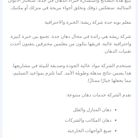
بتبع هذه النصائح واستشارة خبراء الدهان في جدة، ستختار الألوان
المثالية. ستعكس ذوقك وتخلق أجواء مريحة في منزلك أو مكتبك.
معلم بويه جدة شركة ريشة: الخبرة والاحترافية
شركة ريشة هي رائدة في مجال دهان جدة. تجمع بين خبرة كبيرة
واحترافية عالية. فريقها يتكون من معلمين محترفين يتقنون أحدث
تقنيات الدهان.
تستخدم الشركة مواد عالية الجودة وصديقة للبيئة في مشاريعها.
هذا يضمن نتائج مذهلة وطويلة الأمد. كما تلتزم بمواعيد التسليم،
مما يجعلها خيارًا ممتازًا.
تقدم الشركة خدمات دهان متنوعة:
دهان المنازل والفلل
دهان المكاتب والشركات
صبغ الواجهات الخارجية